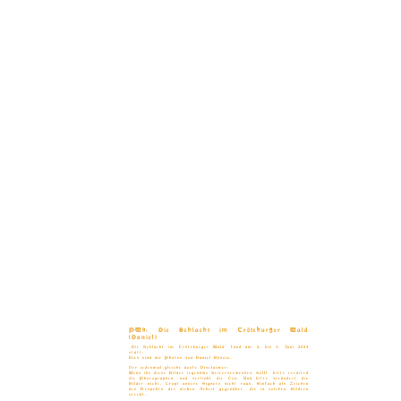
PW9: Die Schlacht im Tröteburger Wald
(Daniel)
„Die Schlacht im Tröteburger Wald“ fand am 2. bis 4. Juni 2024
statt.
Dies sind die Photos von Daniel Byszio.
Der jedesmal gleiche doofe Disclaimer:
Wenn ihr diese Bilder irgendwo weiterverwenden wollt, bitte credited
die Photographen, und verlinkt die Con. Und bitte verändert die
Bilder nicht. Cropt unsere Signets nicht raus. Einfach als Zeichen
des Respekts der dicken Arbeit gegenüber, die in solchen Bildern
steckt.