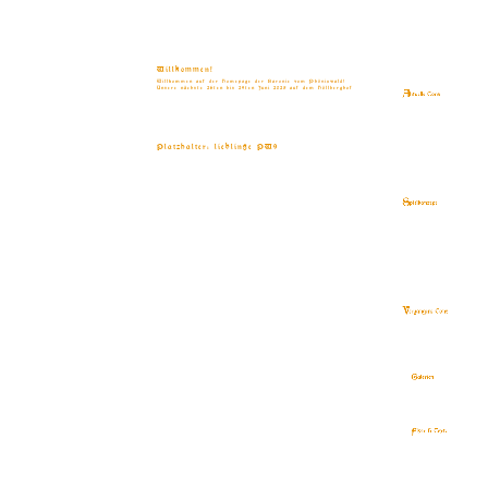
Willkommen!
Willkommen auf der Homepage der Baronie vom Phönixwald!
Unsere nächste 26ten bis 29ten Juni 2025 auf dem Höllberghof
Platzhalter: lieblinge PW9