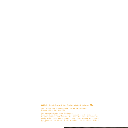
PW5: Gerichtstag in Andersbrück (Rene Ma)
Der „Gerichtstag in Andersbrück fand am 26.3.22 statt.
Photographiert hat Rene Ma.
Der jedesmal gleiche doofe Disclaimer:
Wenn ihr diese Bilder irgendwo weiterverwenden wollt, bitte credited
die Photographen, und verlinkt die Con. Und bitte verändert die
Bilder nicht. Cropt unsere Signets nicht raus. Einfach als Zeichen
des Respekts der dicken Arbeit gegenüber, die in solchen Bildern
steckt.