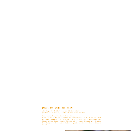
PW7: Im Auge der Krähe
„Im Auge der Krähe“ fand am 22.10.22 statt.
Photos von mFraser, bearbeitet von Floris Gerber.
Der jedesmal gleiche doofe Disclaimer:
Wenn ihr diese Bilder irgendwo weiterverwenden wollt, bitte credited
die Photographen, und verlinkt die Con. Und bitte verändert die
Bilder nicht. Cropt unsere Signets nicht raus. Einfach als Zeichen
des Respekts der dicken Arbeit gegenüber, die in solchen Bildern
steckt.